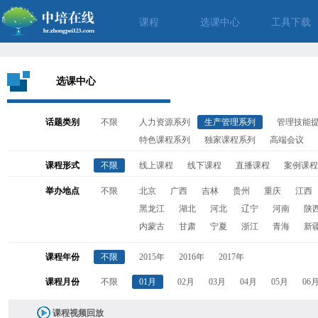
课程
选课中心
工具下载
选课中心
话题类别
不限
人力资源系列
生产管理系列
管理技能
特色课程系列
独家课程系列
高端会议
课程形式
不限
线上课程
线下课程
直播课程
案例课程
举办地点
不限
北京
广西
吉林
贵州
重庆
江西
黑龙江
湖北
河北
辽宁
河南
陕
内蒙古
甘肃
宁夏
浙江
青海
新
课程年份
不限
2015年
2016年
2017年
课程月份
不限
01月
02月
03月
04月
05月
06
课程视频回放