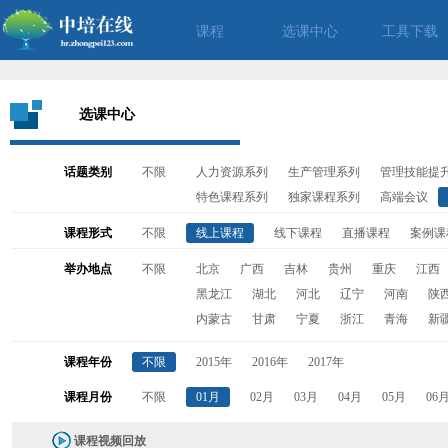
课程
选课中心
工具下载
选课中心
话题类别
不限
人力资源系列
生产管理系列
管理技能提
特色课程系列
独家课程系列
高端会议
课程形式
不限
线上课程
线下课程
直播课程
案例课
举办地点
不限
北京
广西
吉林
贵州
重庆
江西
黑龙江
湖北
河北
辽宁
河南
陕
内蒙古
甘肃
宁夏
浙江
青海
新
课程年份
不限
2015年
2016年
2017年
课程月份
不限
01月
02月
03月
04月
05月
06
课程视频回放