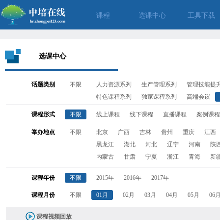
课程
选课中心
工具下载
选课中心
话题类别
不限
人力资源系列
生产管理系列
管理技能提
特色课程系列
独家课程系列
高端会议
课程形式
不限
线上课程
线下课程
直播课程
案例课程
举办地点
不限
北京
广西
吉林
贵州
重庆
江西
黑龙江
湖北
河北
辽宁
河南
陕
内蒙古
甘肃
宁夏
浙江
青海
新
课程年份
不限
2015年
2016年
2017年
课程月份
不限
01月
02月
03月
04月
05月
06
课程视频回放