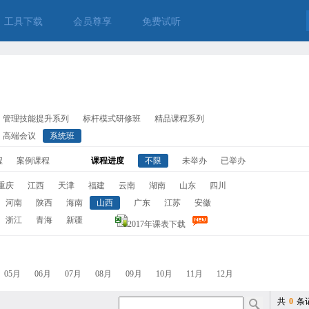
工具下载
会员尊享
免费试听
管理技能提升系列
标杆模式研修班
精品课程系列
高端会议
系统班
程
案例课程
课程进度
不限
未举办
已举办
重庆
江西
天津
福建
云南
湖南
山东
四川
河南
陕西
海南
山西
广东
江苏
安徽
浙江
青海
新疆
2017年课表下载
05月
06月
07月
08月
09月
10月
11月
12月
共
0
条