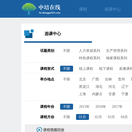
课程
选课中心
选课中心
话题类别
不限
人力资源系列
生产管理系列
特色课程系列
独家课程系列
课程形式
不限
线上课程
线下课程
直播课
举办地点
不限
北京
广西
吉林
贵州
黑龙江
湖北
河北
辽宁
上海
内蒙古
甘肃
宁夏
课程年份
不限
2015年
2016年
2017年
课程月份
不限
01月
02月
03月
04月
课程视频回放