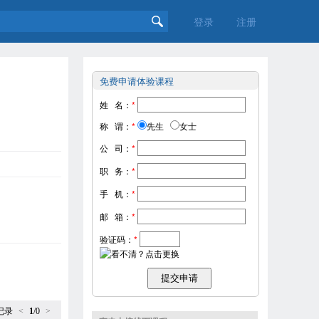
登录
注册
免费申请体验课程
姓 名：
*
称 谓：
*
先生
女士
公 司：
*
职 务：
*
手 机：
*
邮 箱：
*
验证码：
*
记录
<
1
/0
>