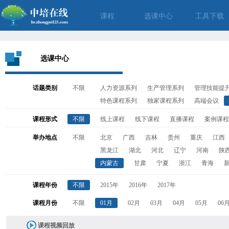
课程
选课中心
工具下载
选课中心
话题类别
不限
人力资源系列
生产管理系列
管理技能提
特色课程系列
独家课程系列
高端会议
课程形式
不限
线上课程
线下课程
直播课程
案例课程
举办地点
不限
北京
广西
吉林
贵州
重庆
江西
黑龙江
湖北
河北
辽宁
河南
陕
内蒙古
甘肃
宁夏
浙江
青海
课程年份
不限
2015年
2016年
2017年
课程月份
不限
01月
02月
03月
04月
05月
06
课程视频回放