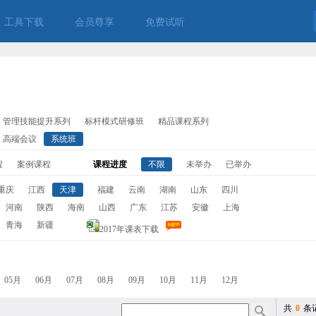
工具下载
会员尊享
免费试听
管理技能提升系列
标杆模式研修班
精品课程系列
高端会议
系统班
程
案例课程
课程进度
不限
未举办
已举办
重庆
江西
天津
福建
云南
湖南
山东
四川
河南
陕西
海南
山西
广东
江苏
安徽
上海
青海
新疆
2017年课表下载
05月
06月
07月
08月
09月
10月
11月
12月
共
0
条