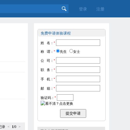
登录
注册
免费申请体验课程
姓 名：
*
称 谓：
*
先生
女士
公 司：
*
职 务：
*
手 机：
*
邮 箱：
*
验证码：
*
记录
<
1
/0
>