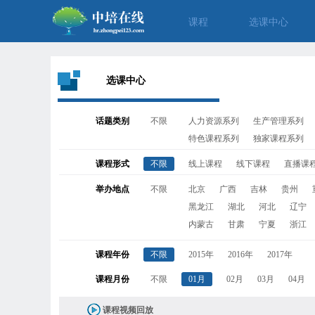
课程
选课中心
选课中心
话题类别
不限
人力资源系列
生产管理系列
特色课程系列
独家课程系列
课程形式
不限
线上课程
线下课程
直播课
举办地点
不限
北京
广西
吉林
贵州
黑龙江
湖北
河北
辽宁
内蒙古
甘肃
宁夏
浙江
课程年份
不限
2015年
2016年
2017年
课程月份
不限
01月
02月
03月
04月
课程视频回放