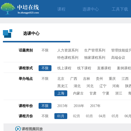
课程
选课中心
工具下载
选课中心
话题类别
不限
人力资源系列
生产管理系列
管理技能提
特色课程系列
独家课程系列
高端会议
课程形式
不限
线上课程
线下课程
直播课程
案例课程
举办地点
不限
北京
广西
吉林
贵州
重庆
江西
黑龙江
湖北
河北
辽宁
河南
陕
上海
内蒙古
甘肃
宁夏
浙江
课程年份
不限
2015年
2016年
2017年
课程月份
不限
01月
02月
03月
04月
05月
06
课程视频回放