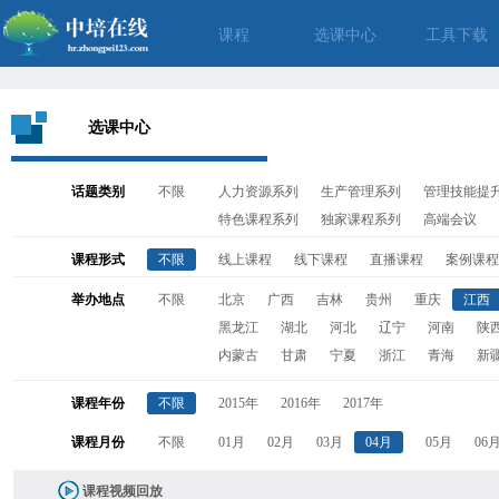
课程
选课中心
工具下载
选课中心
话题类别
不限
人力资源系列
生产管理系列
管理技能提
特色课程系列
独家课程系列
高端会议
课程形式
不限
线上课程
线下课程
直播课程
案例课程
举办地点
不限
北京
广西
吉林
贵州
重庆
江西
黑龙江
湖北
河北
辽宁
河南
陕
内蒙古
甘肃
宁夏
浙江
青海
新
课程年份
不限
2015年
2016年
2017年
课程月份
不限
01月
02月
03月
04月
05月
06
课程视频回放