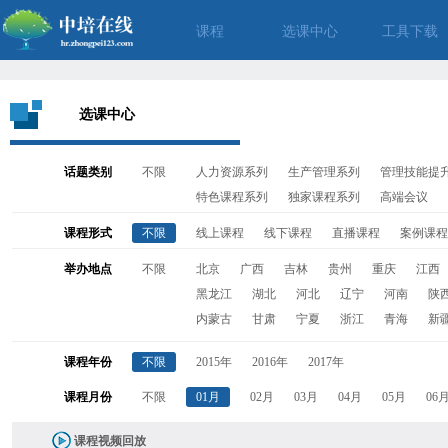
课程
选课中心
工具下载
选课中心
话题类别
不限
人力资源系列
生产管理系列
管理技能提
特色课程系列
独家课程系列
高端会议
课程形式
不限
线上课程
线下课程
直播课程
案例课程
举办地点
不限
北京
广西
吉林
贵州
重庆
江西
黑龙江
湖北
河北
辽宁
河南
陕
内蒙古
甘肃
宁夏
浙江
青海
新
课程年份
不限
2015年
2016年
2017年
课程月份
不限
01月
02月
03月
04月
05月
06
课程视频回放