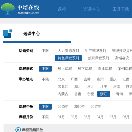
课程
选课中心
工具下载
选课中心
话题类别
不限
人力资源系列
生产管理系列
管理技能提
特色课程系列
独家课程系列
高端会议
课程形式
不限
线上课程
线下课程
直播课程
案例课程
举办地点
不限
北京
广西
吉林
贵州
重庆
江西
黑龙江
湖北
河北
辽宁
河南
陕
内蒙古
甘肃
宁夏
浙江
青海
课程年份
不限
2015年
2016年
2017年
课程月份
不限
01月
02月
03月
04月
05月
06月
课程视频回放